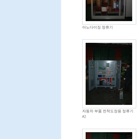
아노다이징 정류기
자동차 부품 전착도장용 정류기
#2